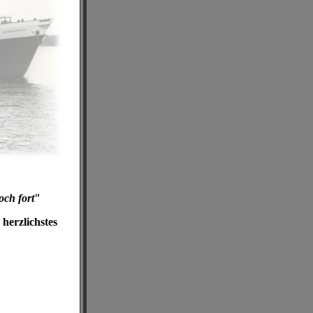
och fort
"
herzlichstes