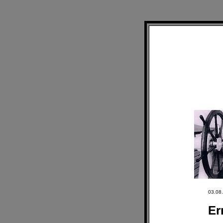
03.08
Er