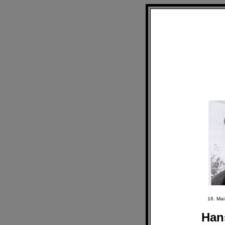
16. Ma
Han