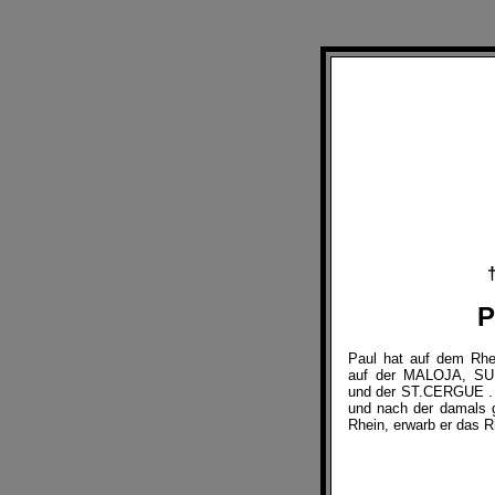
P
Paul hat auf dem Rhe
auf der MALOJA, SU
und der ST.CERGUE . 
und nach der damals g
Rhein, erwarb er das R