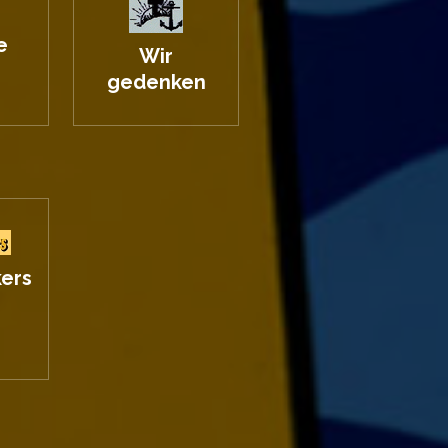
e
Wir
gedenken
ers