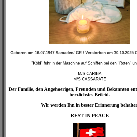
Geboren am 16.07.1947 Samaden/ GR / Verstorben am 30.10.2025
C
"Köbi" fuhr in der Maschine auf Schiffen bei den "Roten" un
M/S CARIBA
M/S CASSARATE
Der Familie, den Angehoerigen, Freunden und Bekannten ent
herzlichstes Beileid.
Wir werden Ihn in bester Erinnerung behalte
REST IN PEACE