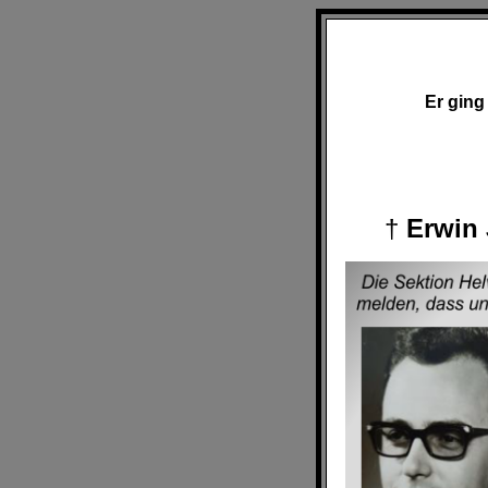
Er ging 
†
Erwin