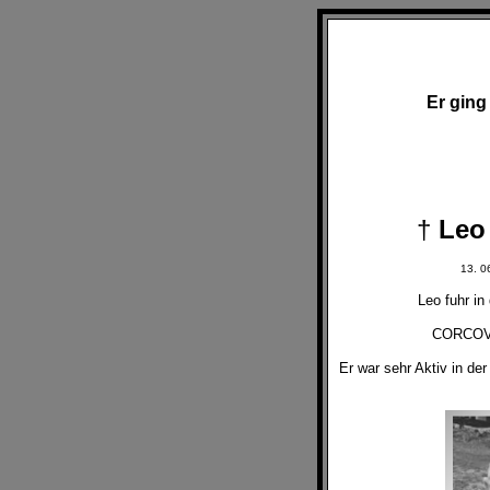
Er ging 
†
Leo
13. 0
Leo fuhr in
CORCOV
Er war sehr Aktiv in de