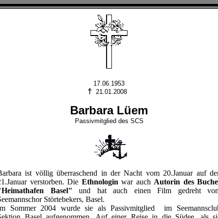
17.06.1953
†
21.01.2008
Barbara Lüem
Passivmitglied des SCS
Barbara ist völlig überraschend in der Nacht vom 20.Januar auf de
21.Januar verstorben. Die
Ethnologin
war auch
Autorin des Buche
"Heimathafen Basel"
und hat auch einen Film gedreht vo
Seemannschor Störtebekers, Basel.
Im Sommer 2004 wurde sie als Passivmitglied im Seemannsclu
Sektion Basel aufgenommen. Auf einer Reise in die Südee, als si