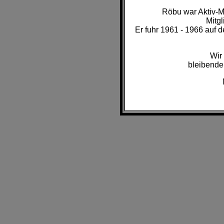
Röbu war Aktiv-M
Mitg
Er fuhr 1961 - 1966 auf d
Wir
bleibende