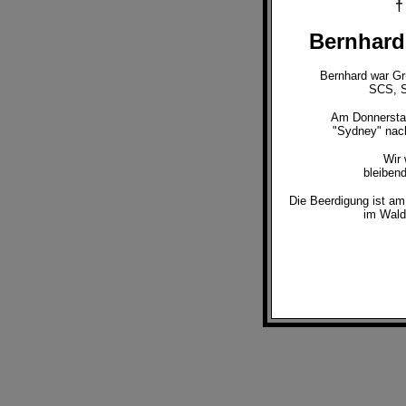
Bernhard
Bernhard war Gr
SCS, S
Am Donnersta
"Sydney" nach
Wir 
bleiben
Die Beerdigung ist a
im Wald