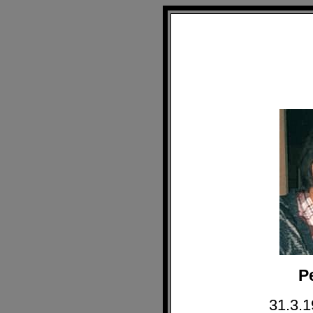
P
31.3.1