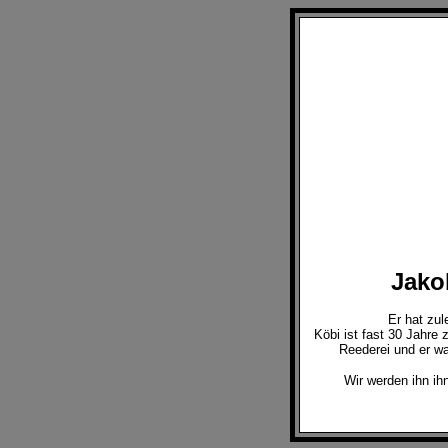
Jako
Er hat zul
Köbi ist fast 30 Jahre 
Reederei und er war
Wir werden ihn ih