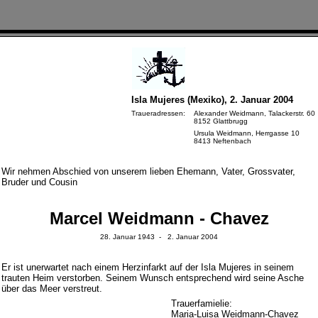
Isla Mujeres (Mexiko), 2. Januar 2004
Traueradressen:
Alexander Weidmann, Talackerstr. 60
8152 Glattbrugg
Ursula Weidmann, Herrgasse 10
8413 Neftenbach
Wir nehmen Abschied von unserem lieben Ehemann, Vater, Grossvater,
Bruder und Cousin
Marcel Weidmann - Chavez
28. Januar 1943 - 2. Januar 2004
Er ist unerwartet nach einem Herzinfarkt auf der Isla Mujeres in seinem
trauten Heim verstorben. Seinem Wunsch entsprechend wird seine Asche
über das Meer verstreut.
Trauerfamielie:
Maria-Luisa Weidmann-Chavez