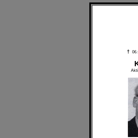
†
06.
K
Akt