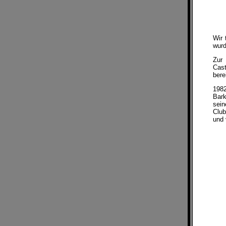
Wir 
wurd
Zur 
Cast
bere
1982
Bark
sein
Club
und 