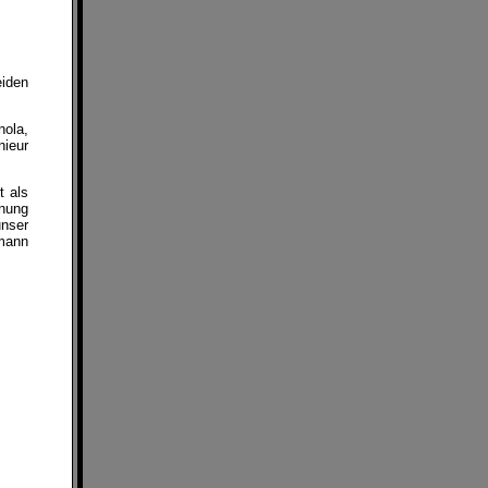
eiden
nola,
nieur
t als
önung
unser
bmann