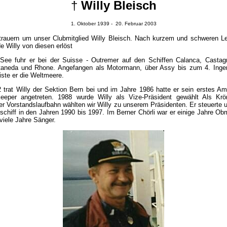
†
Willy Bleisch
1. Oktober 1939 - 20. Februar 2003
trauern um unser Clubmitglied Willy Bleisch. Nach kurzem und schweren L
e Willy von diesen erlöst
See fuhr er bei der Suisse - Outremer auf den Schiffen Calanca, Castag
aneda und Rhone. Angefangen als Motormann, über Assy bis zum 4. Inge
iste er die Weltmeere.
 trat Willy der Sektion Bern bei und im Jahre 1986 hatte er sein erstes Am
eeper angetreten. 1988 wurde Willy als Vize-Präsident gewählt Als Kr
er Vorstandslaufbahn wählten wir Willy zu unserem Präsidenten. Er steuerte 
schiff in den Jahren 1990 bis 1997. Im Berner Chörli war er einige Jahre O
viele Jahre Sänger.