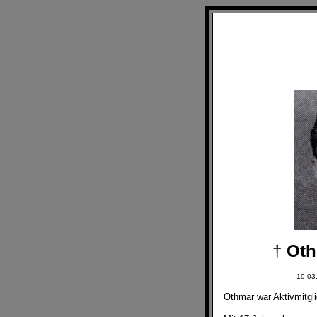
†
Oth
19.03
Othmar war Aktivmitgli