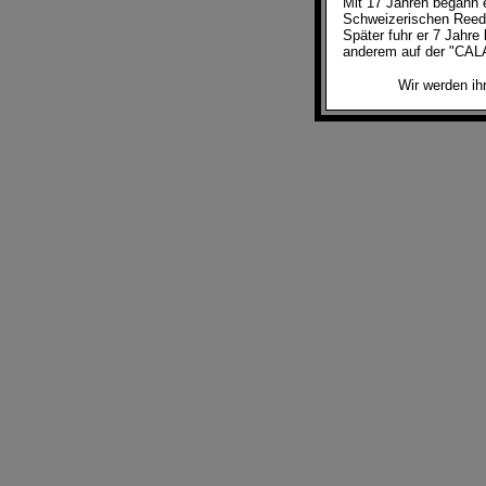
Mit 17 Jahren begann e
Schweizerischen Reed
Später fuhr er 7 Jahre
anderem auf der "CA
Wir werden ihn